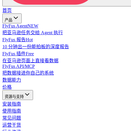
首页
产品
FlyFus Agent
NEW
把亚马逊任务交给 Agent 执行
FlyFus 报告
Hot
10 分钟出一份能拍板的深度报告
FlyFus 插件
Free
在亚马逊页面上直接看数据
FlyFus API/MCP
把数据接进你自己的系统
数据能力
价格
资源与支持
安装指南
使用指南
常见问题
运营干货