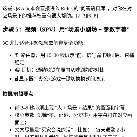
这些 Q&A 文本会直接进入 Rufus 的“问答语料库”，对你在对
应场景下的推荐权重有很大帮助。[2][3][6][8]
步骤 5：视频（SPV）用“场景小剧场 + 参数字幕”
3C 尤其适合用短视频去解释复杂功能：
📶 路由器：用 15–30 秒展示“前：信号弱卡顿 / 后：直播
稳定”
🎧 耳机：通勤地铁车厢内从吵到静的对比
🖥️ 显示器：办公+游戏一键切换模式的演示
拍摄/剪辑要点
前 3–5 秒必须出现 “人 + 场景 + 结果” 的画面和字幕；
核心参数（刷新率、延迟、分辨率）用字幕打在对应画
面上；
文案尽量是“买家会说的话”，比如： “每天通勤 2 小