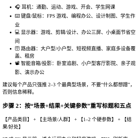
🎧 耳机：通勤、运动、游戏、开会、学生网课
⌨️ 键盘/鼠标：FPS 游戏、编程办公、设计制图、学生作
业
💻 显示器：游戏、剪辑/设计、办公三屏、小桌面节省空
间
🛜 路由器：大户型/小户型、短视频直播、家庭多设备覆
盖、租房
📽️ 智能音箱/投影：卧室追剧、小户型客厅影院、亲子观
影、演示办公
建议每个产品只强推 2–3 个最典型场景，不要“什么都想蹭”，
否则信息稀释。
步骤 2：按“场景+结果+关键参数”重写标题和五点
【产品类目】 + 【主场景/人群】 + 【1–2 个硬参数】 + 【结
果/好处】