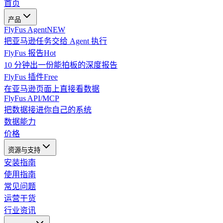
首页
产品
FlyFus Agent
NEW
把亚马逊任务交给 Agent 执行
FlyFus 报告
Hot
10 分钟出一份能拍板的深度报告
FlyFus 插件
Free
在亚马逊页面上直接看数据
FlyFus API/MCP
把数据接进你自己的系统
数据能力
价格
资源与支持
安装指南
使用指南
常见问题
运营干货
行业资讯