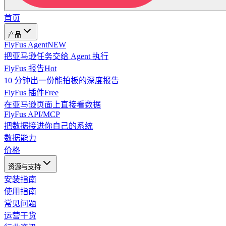
首页
产品
FlyFus Agent
NEW
把亚马逊任务交给 Agent 执行
FlyFus 报告
Hot
10 分钟出一份能拍板的深度报告
FlyFus 插件
Free
在亚马逊页面上直接看数据
FlyFus API/MCP
把数据接进你自己的系统
数据能力
价格
资源与支持
安装指南
使用指南
常见问题
运营干货