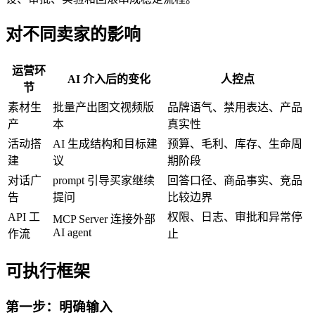
对不同卖家的影响
运营环
AI 介入后的变化
人控点
节
素材生
批量产出图文视频版
品牌语气、禁用表达、产品
产
本
真实性
活动搭
AI 生成结构和目标建
预算、毛利、库存、生命周
建
议
期阶段
对话广
prompt 引导买家继续
回答口径、商品事实、竞品
告
提问
比较边界
API 工
权限、日志、审批和异常停
MCP Server 连接外部
AI agent
作流
止
可执行框架
第一步：明确输入